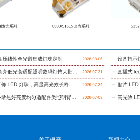
5 侧发光系列
0603/S1615 全彩系列
S352
家高压线性全光谱集成灯珠定制
2026-08-06
LED 灯珠批发高亮低光衰适配照明数码灯饰大批量采购
直播式 l
2026-07-31
工业照明商用灯饰 LED 灯珠，高显高光效长寿命光源元器件
贴片 LE
2026-07-24
贴片LED体积小散热好亮度均匀适配各类照明背光应用
高光效 L
2026-07-03
关于银亮
新闻中心